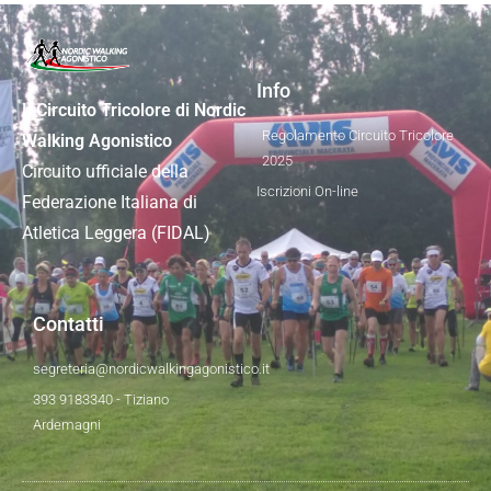
Info
Il Circuito Tricolore di Nordic
Regolamento Circuito Tricolore
Walking Agonistico
2025
Circuito ufficiale della
Iscrizioni On-line
Federazione Italiana di
Atletica Leggera (FIDAL)
Contatti
segreteria@nordicwalkingagonistico.it
393 9183340 - Tiziano
Ardemagni