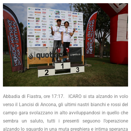
Abbadia di Fiastra, ore 17:17. ICARO si sta alzando in volo
verso il Lancisi di Ancona, gli ultimi nastri bianchi e rossi del
campo gara svolazzano in alto avviluppandosi in quello che
sembra un saluto, tutti i presenti seguono l’operazione
alzando lo sguardo in una muta preghiera e intima speranza