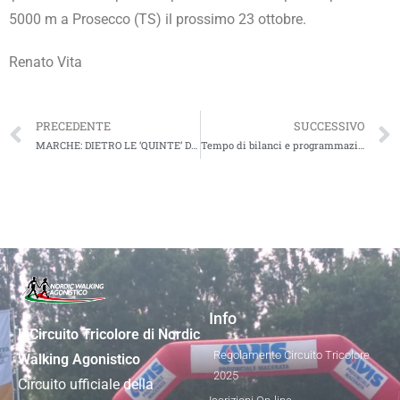
5000 m a Prosecco (TS) il prossimo 23 ottobre.
Renato Vita
PRECEDENTE
SUCCESSIVO
MARCHE: DIETRO LE ‘QUINTE’ DELLA SESTA – Ultimo atto del Circuito Tricolore NW Agonistico FIDAL 2022
Tempo di bilanci e programmazione calendario campionati 2023
Info
Il Circuito Tricolore di Nordic
Regolamento Circuito Tricolore
Walking Agonistico
2025
Circuito ufficiale della