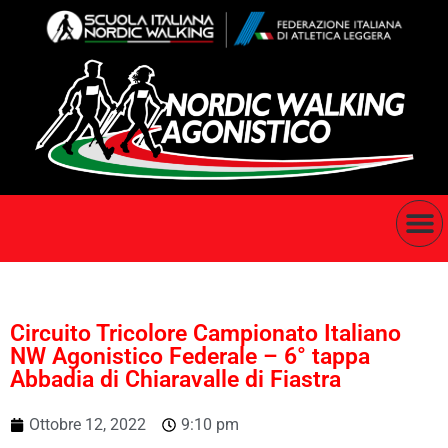
Circuito Tricolore Campionato Italiano
NW Agonistico Federale – 6° tappa
Abbadia di Chiaravalle di Fiastra
Ottobre 12, 2022
9:10 pm