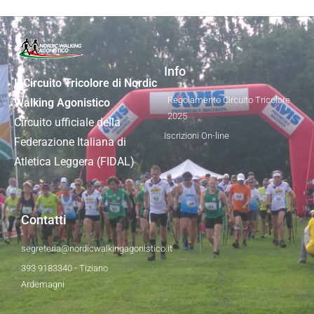
Info
Il Circuito Tricolore di Nordic
Regolamento Circuito Tricolore
Walking Agonistico
2025
Circuito ufficiale della
Iscrizioni On-line
Federazione Italiana di
Atletica Leggera (FIDAL)
Contatti
segreteria@nordicwalkingagonistico.it
393 9183340 - Tiziano
Ardemagni