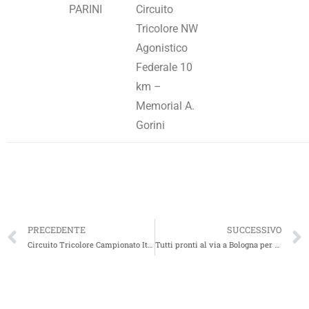
PARINI
Circuito
Tricolore NW
Agonistico
Federale 10
km –
Memorial A.
Gorini
PRECEDENTE
SUCCESSIVO
Circuito Tricolore Campionato Italiano NW Agonistico Federale – 6° tappa Abbadia di Chiaravalle di Fiastra
Tutti pronti al via a Bologna per la 1° tappa del Circuito Tricolore NW Agonistico 2023