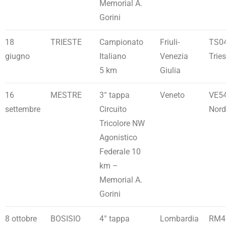
Memorial A.
Gorini
18
TRIESTE
Campionato
Friuli-
TS0
giugno
Italiano
Venezia
Tries
5 km
Giulia
16
MESTRE
3° tappa
Veneto
VE5
settembre
Circuito
Nord
Tricolore NW
Agonistico
Federale 10
km –
Memorial A.
Gorini
8 ottobre
BOSISIO
4° tappa
Lombardia
RM4