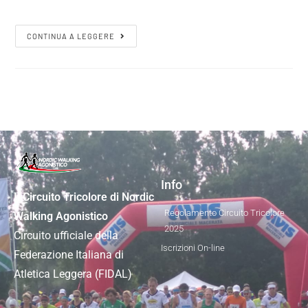
CONTINUA A LEGGERE
Info
Il Circuito Tricolore di Nordic
Regolamento Circuito Tricolore
Walking Agonistico
2025
Circuito ufficiale della
Iscrizioni On-line
Federazione Italiana di
Atletica Leggera (FIDAL)