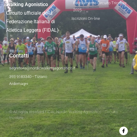
Regolamento Circuito Tricolore
Walking Agonistico
2025
Circuito ufficiale della
Iscrizioni On-line
Federazione Italiana di
Atletica Leggera (FIDAL)
Contatti
segreteria@nordicwalkingagonistico.it
393 9183340 - Tiziano
Ardemagni
© All rights reserved FIDAL Nordic Walking Agonistico - Circuito
tricolore