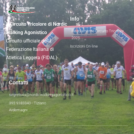
Info
Il Circuito Tricolore di Nordic
Regolamento Circuito Tricolore
Walking Agonistico
2025
Circuito ufficiale della
Iscrizioni On-line
Federazione Italiana di
Atletica Leggera (FIDAL)
Contatti
segreteria@nordicwalkingagonistico.it
393 9183340 - Tiziano
Ardemagni