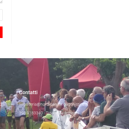
Contatti
025
segreteria@nordicwalkingagonistico.it
393 9183340 - Tiziano Ardemagni