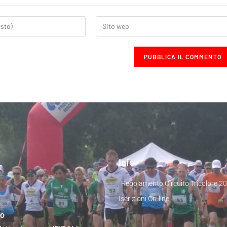
Info
Regolamento Circuito Tricolore 2
Iscrizioni On-line
co