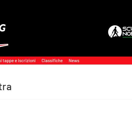
i tappe e Iscrizioni
Classifiche
News
tra