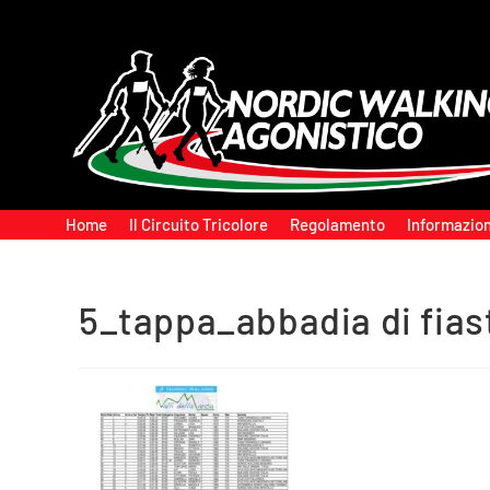
Home
Il Circuito Tricolore
Regolamento
Informazion
5_tappa_abbadia di fias