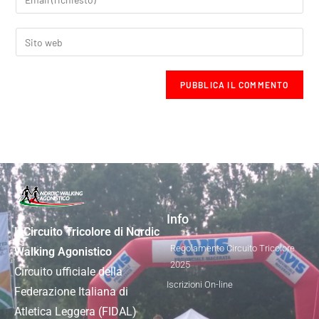
Info
Il Circuito Tricolore di Nordic
Regolamento Circuito Tricolore
Walking Agonistico
2025
Circuito ufficiale della
Iscrizioni On-line
Federazione Italiana di
Atletica Leggera (FIDAL)