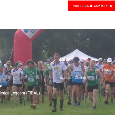
Info
Regolamento Circuito Tricolore 2
Iscrizioni On-line
co
Atletica Leggera (FIDAL)