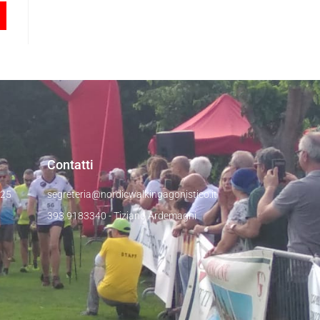
Contatti
025
segreteria@nordicwalkingagonistico.it
393 9183340 - Tiziano Ardemagni