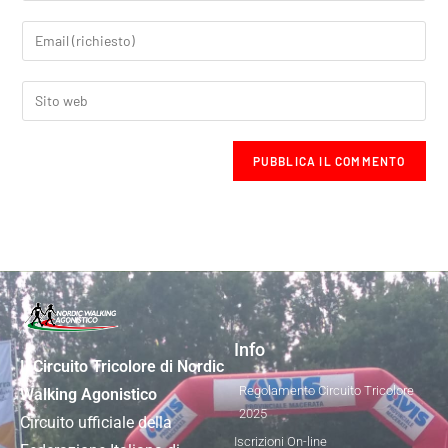
Info
Il Circuito Tricolore di Nordic
Regolamento Circuito Tricolore
Walking Agonistico
2025
Circuito ufficiale della
Iscrizioni On-line