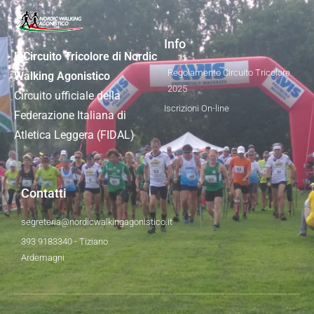
Info
Il Circuito Tricolore di Nordic
Regolamento Circuito Tricolore
Walking Agonistico
2025
Circuito ufficiale della
Iscrizioni On-line
Federazione Italiana di
Atletica Leggera (FIDAL)
Contatti
segreteria@nordicwalkingagonistico.it
393 9183340 - Tiziano
Ardemagni