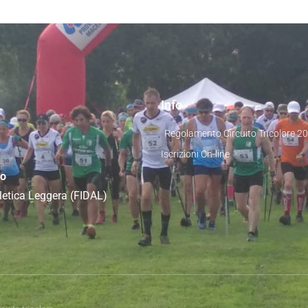
Info
Regolamento Circuito Tricolore 2
Iscrizioni On-line
co
Atletica Leggera (FIDAL)