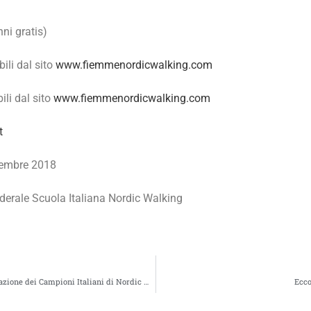
ni gratis)
ili dal sito
www.fiemmenordicwalking.com
li dal sito
www.fiemmenordicwalking.com
t
ovembre 2018
derale Scuola Italiana Nordic Walking
A Mantova si chiude il Circuito Tricolore con la proclamazione dei Campioni Italiani di Nordic Walking 2018
Ecco