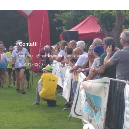
Contatti
025
segreteria@nordicwalkingagonistico.it
393 9183340 - Tiziano Ardemagni