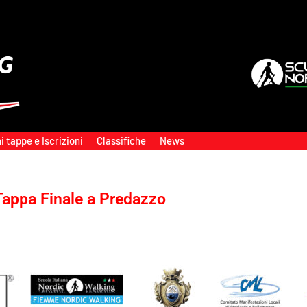
i tappe e Iscrizioni
Classifiche
News
Tappa Finale a Predazzo