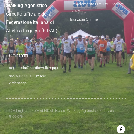
Regolamento Circuito Tricolore
Walking Agonistico
2025
Circuito ufficiale della
Iscrizioni On-line
Federazione Italiana di
Atletica Leggera (FIDAL)
Contatti
segreteria@nordicwalkingagonistico.it
393 9183340 - Tiziano
Ardemagni
© All rights reserved FIDAL Nordic Walking Agonistico - Circuito
tricolore