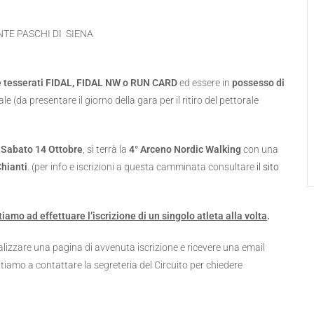
NTE PASCHI DI SIENA
re tesserati FIDAL, FIDAL NW o RUN CARD
ed essere in
possesso di
le (da presentare il giorno della gara per il ritiro del pettorale
 Sabato 14 Ottobre
, si terrà la
4° Arceno Nordic Walking
con una
Chianti
. (per info e iscrizioni a questa camminata consultare
il sito
tiamo ad effettuare l’iscrizione di un singolo atleta alla volta
.
alizzare una pagina di avvenuta iscrizione e ricevere una email
tiamo a contattare la segreteria del Circuito per chiedere