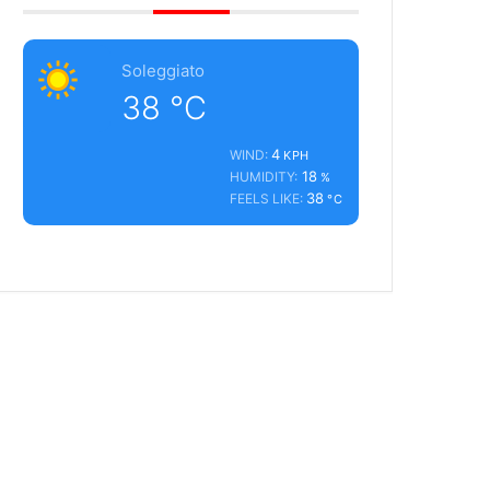
Soleggiato
38
°C
4
WIND:
KPH
18
HUMIDITY:
%
38
FEELS LIKE:
°C