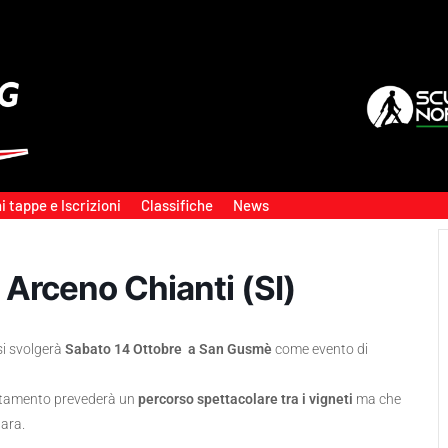
i tappe e Iscrizioni
Classifiche
News
Arceno Chianti (SI)
si svolgerà
Sabato 14 Ottobre a San Gusmè
come evento di
untamento prevederà un
percorso spettacolare tra i vigneti
ma che
gara.