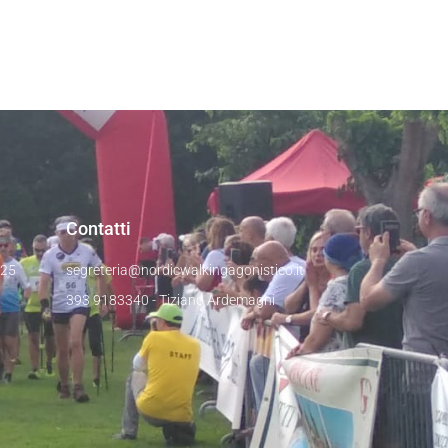
Contatti
025
segreteria@nordicwalkingagonistico.it
393 9183340 - Tiziano Ardemagni