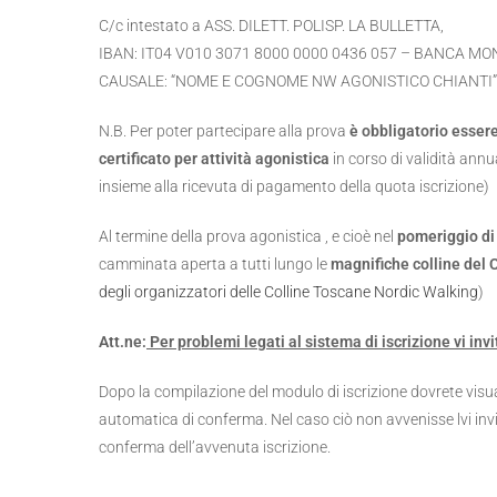
C/c intestato a ASS. DILETT. POLISP. LA BULLETTA,
IBAN: IT04 V010 3071 8000 0000 0436 057 – BANCA MO
CAUSALE: “NOME E COGNOME NW AGONISTICO CHIANTI”
N.B. Per poter partecipare alla prova
è obbligatorio esse
certificato per attività agonistica
in corso di validità annua
insieme alla ricevuta di pagamento della quota iscrizione)
Al termine della prova agonistica , e cioè nel
pomeriggio di
camminata aperta a tutti lungo le
magnifiche colline del 
degli organizzatori delle Colline Toscane Nordic Walking
)
Att.ne:
Per problemi legati al sistema di iscrizione vi invi
Dopo la compilazione del modulo di iscrizione dovrete visu
automatica di conferma. Nel caso ciò non avvenisse lvi invi
conferma dell’avvenuta iscrizione.