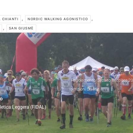
,
,
 CHIANTI
NORDIC WALKING AGONISTICO
,
SAN GIUSMÈ
Info
Regolamento Circuito Tricolore 2
Iscrizioni On-line
co
Atletica Leggera (FIDAL)