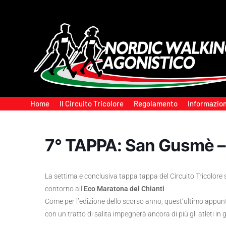
Home
Il Circuito Tricolore
Regolamento
Informazion
7° TAPPA: San Gusmè – 
La settima e conclusiva tappa tappa del Circuito Tricolore 
contorno all’
Eco Maratona del Chianti
Come per l’edizione dello scorso anno, quest’ultimo app
con un tratto di salita impegnerà ancora di più gli atleti in 