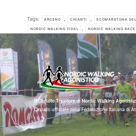
Tags:
,
,
ARCENO
CHIANTI
ECOMARATONA DEL
,
NORDIC WALKING FIDAL
NORDIC WALKING RACE
Il Circuito Tricolore di Nordic Walking Agonisti
Circuito ufficiale della Federazione Italiana di 