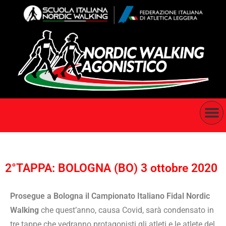
2°TAPPA: BOLOGNA (BO) 3 ottobre 2020
Prosegue a Bologna il Campionato Italiano Fidal Nordic
Walking
che quest’anno, causa Covid, sarà condensato in
tre tappe che vedranno protagonisti gli atleti e le atlete del