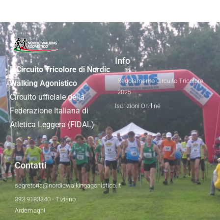
Info
Il Circuito Tricolore di Nordic
Regolamento Circuito Tricolore
Walking Agonistico
2025
Circuito ufficiale della
Iscrizioni On-line
Federazione Italiana di
Atletica Leggera (FIDAL)
Contatti
segreteria@nordicwalkingagonistico.it
393 9183340 - Tiziano
Ardemagni