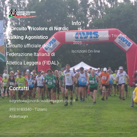
Info
Il Circuito Tricolore di Nordic
Regolamento Circuito Tricolore
Walking Agonistico
2025
Circuito ufficiale della
Iscrizioni On-line
Federazione Italiana di
Atletica Leggera (FIDAL)
Contatti
segreteria@nordicwalkingagonistico.it
393 9183340 - Tiziano
Ardemagni